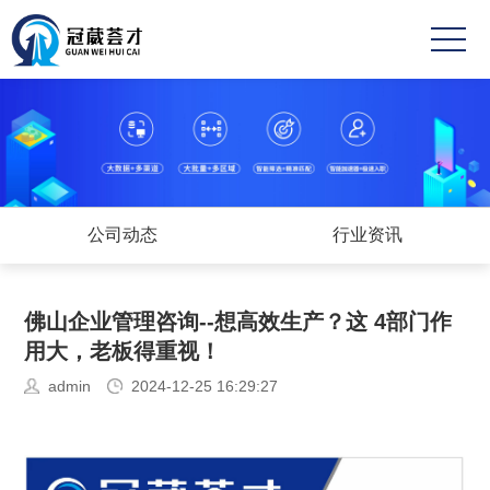
首
页
关
于
成
冠
功
业
葳
案
务
新
公司动态
行业资讯
例
范
闻
高
佛山企业管理咨询--想高效生产？这 4部门作
围
中
薪
联
用大，老板得重视！
心
职
系
admin
2024-12-25 16:29:27
位
方
式