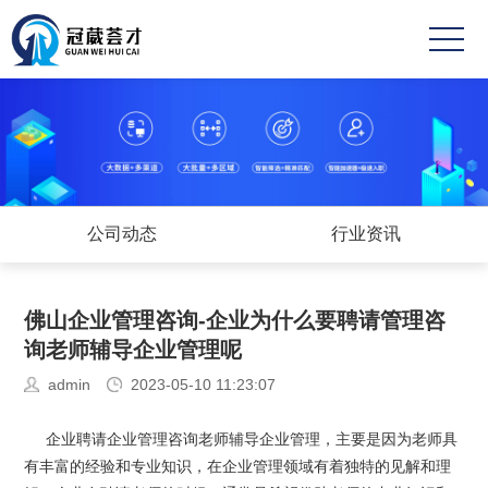
首
页
关
于
成
冠
功
业
葳
案
务
新
公司动态
行业资讯
例
范
闻
高
佛山企业管理咨询-企业为什么要聘请管理咨
围
中
薪
联
询老师辅导企业管理呢
心
职
系
admin
2023-05-10 11:23:07
位
方
企业聘请企业管理咨询老师辅导企业管理，主要是因为老师具
有丰富的经验和专业知识，在企业管理领域有着独特的见解和理
式